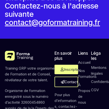
Contactez-nous à l'adresse
suivante
contact@goformatraining.fr
En savoir
Liens
Léga
plus
les
Accueil
Mentions
Training GRP votre organisme
Inscription
Nos
légales
de Formation et de Conseil,
Formations
révélateur de votre talent.
Confidentia
Contact
À
CGV
Propos
Organisme de formation
Pour plus
de
enregistré sous le numéro
d’information
nous
d’activité 32600454860
s, contactez-
auprès de de la la Dreets des