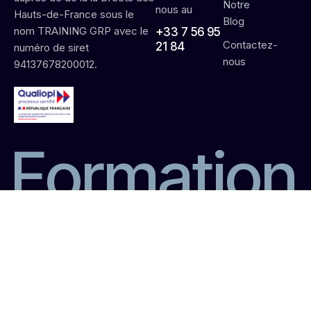
Notre
nous au
Hauts-de-France sous le
Blog
nom TRAINING GRP avec le
+33 7 56 95
Contactez-
21 84
numéro de siret
nous
94137678200012.
F
o
r
m
a
t
i
o
n