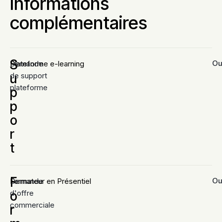
Informations
complémentaires
S
Ouv
Demande
Plateforme e-learning
u
de support
plateforme
p
p
o
r
t
F
Ouv
Demande
Formateur en Présentiel
o
d'offre
commerciale
r