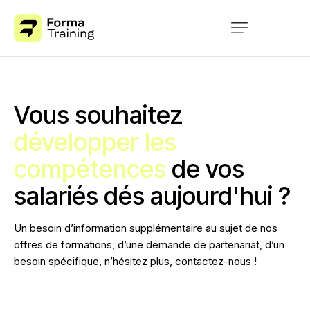
Accueil
Formation
Vous
souhaitez
À propos
développer
les
Blog
compétences
de
vos
Contact
salariés
dés
aujourd'hui
?
Un besoin d’information supplémentaire au sujet de nos
offres de formations, d’une demande de partenariat, d’un
besoin spécifique, n’hésitez plus, contactez-nous !