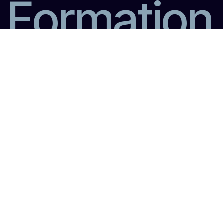
F
o
r
m
a
t
i
o
n