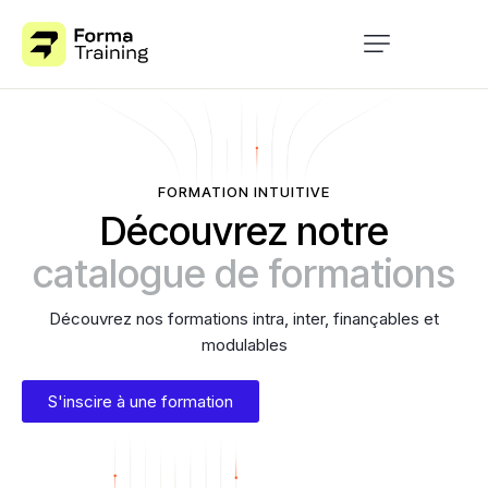
Accueil
Formation
À propos
FORMATION INTUITIVE
Découvrez notre
Blog
catalogue de formations
Contact
Découvrez nos formations intra, inter, finançables et
modulables
S'inscire à une formation