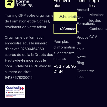
En savoir
Liens
Léga
plus
les
Accueil
Mentions
Training GRP votre organisme
Inscription
Nos
légales
de Formation et de Conseil,
Formations
révélateur de votre talent.
Confidentia
Contact
À
CGV
Propos
Organisme de formation
Pour plus
de
enregistré sous le numéro
d’information
nous
d’activité 32600454860
s, contactez-
auprès de de la la Dreets des
Notre
nous au
Hauts-de-France sous le
Blog
nom TRAINING GRP avec le
+33 7 56 95
Contactez-
21 84
numéro de siret
nous
94137678200012.