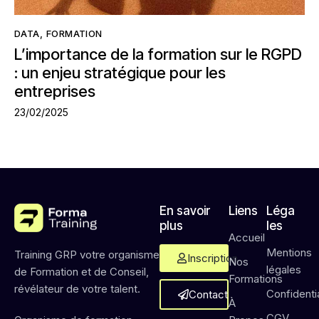
DATA
,
FORMATION
L’importance de la formation sur le RGPD
: un enjeu stratégique pour les
entreprises
23/02/2025
En savoir
Liens
Léga
plus
les
Accueil
Mentions
Training GRP votre organisme
Inscription
Nos
légales
de Formation et de Conseil,
Formations
révélateur de votre talent.
Confidentia
Contact
À
CGV