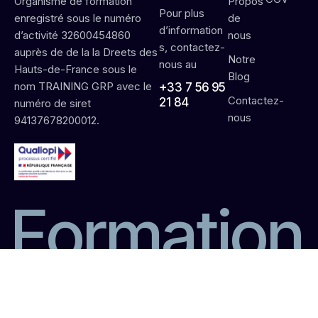
Propos
Organisme de formation
Pour plus
de
enregistré sous le numéro
d’information
nous
d’activité 32600454860
s, contactez-
auprès de de la la Dreets des
Notre
nous au
Hauts-de-France sous le
Blog
nom TRAINING GRP avec le
+33 7 56 95
Contactez-
21 84
numéro de siret
nous
94137678200012.
F
o
r
m
a
t
i
o
n